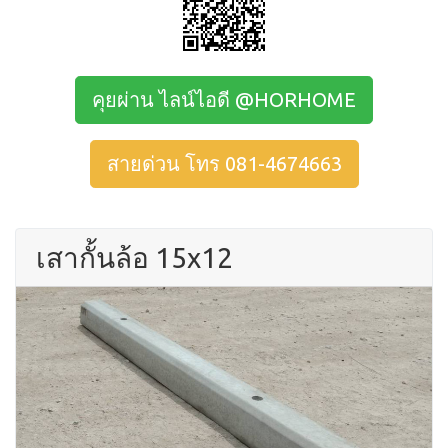
คุยผ่าน ไลน์ไอดี @HORHOME
สายด่วน โทร 081-4674663
เสากั้นล้อ 15x12