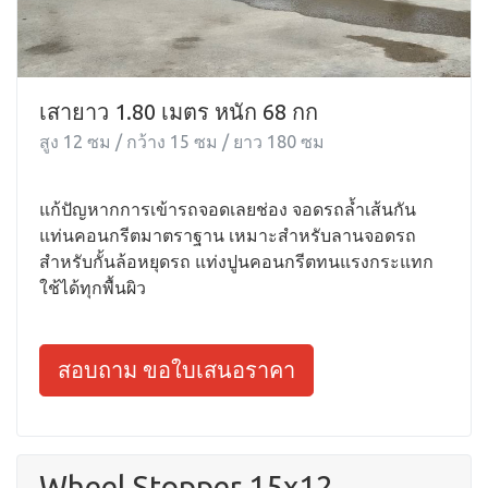
เสายาว 1.80 เมตร หนัก 68 กก
สูง 12 ซม / กว้าง 15 ซม / ยาว 180 ซม
แก้ปัญหากการเข้ารถจอดเลยช่อง จอดรถล้ำเส้นกัน
แท่นคอนกรีตมาตราฐาน เหมาะสำหรับลานจอดรถ
สำหรับกั้นล้อหยุดรถ แท่งปูนคอนกรีตทนแรงกระแทก
ใช้ได้ทุกพื้นผิว
สอบถาม ขอใบเสนอราคา
Wheel Stopper 15x12