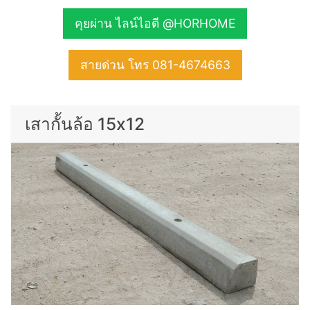
คุยผ่าน ไลน์ไอดี @HORHOME
สายด่วน โทร 081-4674663
เสากั้นล้อ 15x12