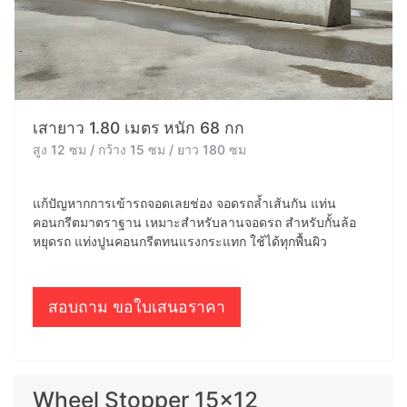
เสายาว 1.80 เมตร หนัก 68 กก
สูง 12 ซม / กว้าง 15 ซม / ยาว 180 ซม
แก้ปัญหากการเข้ารถจอดเลยช่อง จอดรถล้ำเส้นกัน แท่น
คอนกรีตมาตราฐาน เหมาะสำหรับลานจอดรถ สำหรับกั้นล้อ
หยุดรถ แท่งปูนคอนกรีตทนแรงกระแทก ใช้ได้ทุกพื้นผิว
สอบถาม ขอใบเสนอราคา
Wheel Stopper 15x12