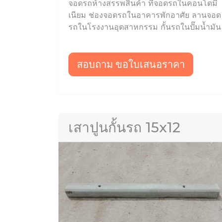
จอดรถห้างสรรพสินค้า ที่จอดรถในคอนโดมี
เนียม ช่องจอดรถในอาคารพักอาศัย ลานจอด
รถในโรงงานอุตสาหกรรม กั้นรถในปั๊มน้ำมัน
สอบถาม ขอใบเสนอราคา
เสาปูนกั้นรถ 15x12