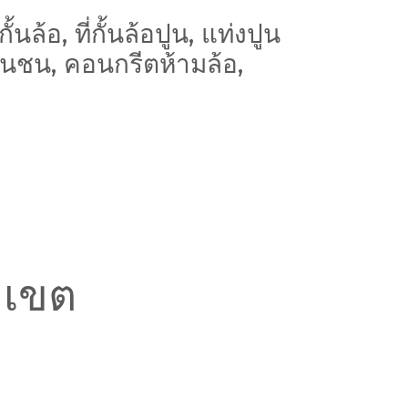
ล้อ, ที่กั้นล้อปูน, แท่งปูน
ันชน, คอนกรีตห้ามล้อ,
ุ เขต