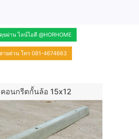
คุยผ่าน ไลน์ไอดี @HORHOME
สายด่วน โทร 081-4674663
คอนกรีตกั้นล้อ 15x12