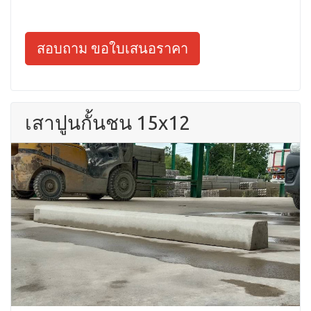
สอบถาม ขอใบเสนอราคา
เสาปูนกั้นชน 15x12