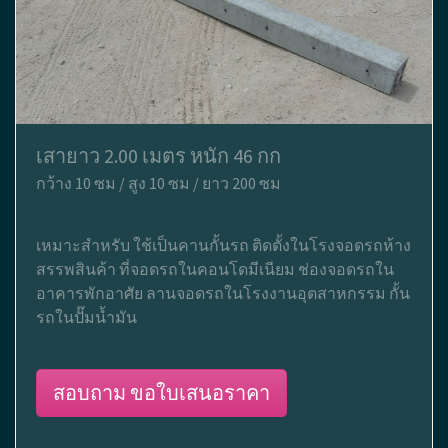
เสายาว 2.00 เมตร หนัก 46 กก
กว้าง 10 ซม / สูง 10 ซม / ยาว 200 ซม
เหมาะสำหรับ ใช้เป็นคานกั้นรถ ติดตั้งในโรงจอดรถห้าง
สรรพสินค้า ที่จอดรถในคอนโดมีเนียม ช่องจอดรถใน
อาคารพักอาศัย ลานจอดรถในโรงงานอุตสาหกรรม กั้น
รถในปั๊มน้ำมัน
สอบถาม ขอใบเสนอราคา