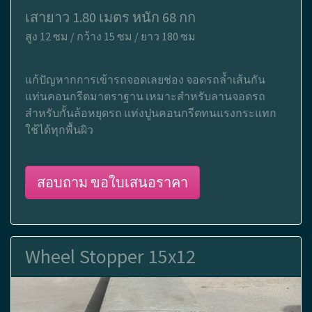
เสายาว 1.80 เมตร หนัก 68 กก
สูง 12 ซม / กว้าง 15 ซม / ยาว 180 ซม
แก้ปัญหากการเข้ารถจอดเลยช่อง จอดรถล้ำเส้นกัน
แท่นคอนกรีตมาตราฐาน เหมาะสำหรับลานจอดรถ
สำหรับกั้นล้อหยุดรถ แท่งปูนคอนกรีตทนแรงกระแทก
ใช้ได้ทุกพื้นผิว
สอบถาม ขอใบเสนอราคา
Wheel Stopper 15x12