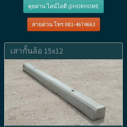
คุยผ่าน ไลน์ไอดี @HORHOME
สายด่วน โทร 081-4674663
เสากั้นล้อ 15x12