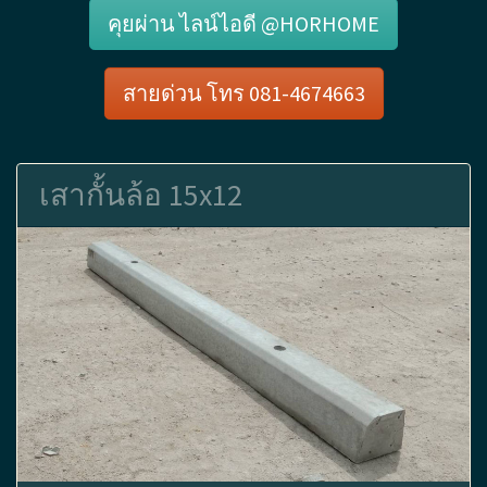
คุยผ่าน ไลน์ไอดี @HORHOME
สายด่วน โทร 081-4674663
เสากั้นล้อ 15x12