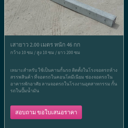
เสายาว 2.00 เมตร หนัก 46 กก
กว้าง 10 ซม / สูง 10 ซม / ยาว 200 ซม
เหมาะสำหรับ ใช้เป็นคานกั้นรถ ติดตั้งในโรงจอดรถห้าง
สรรพสินค้า ที่จอดรถในคอนโดมีเนียม ช่องจอดรถใน
อาคารพักอาศัย ลานจอดรถในโรงงานอุตสาหกรรม กั้น
รถในปั๊มน้ำมัน
สอบถาม ขอใบเสนอราคา