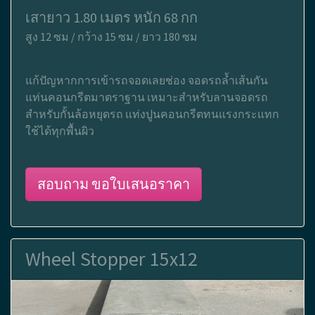
เสายาว 1.80 เมตร หนัก 68 กก
สูง 12 ซม / กว้าง 15 ซม / ยาว 180 ซม
แก้ปัญหากการเข้ารถจอดเลยช่อง จอดรถล้ำเส้นกัน
แท่นคอนกรีตมาตราฐาน เหมาะสำหรับลานจอดรถ
สำหรับกั้นล้อหยุดรถ แท่งปูนคอนกรีตทนแรงกระแทก
ใช้ได้ทุกพื้นผิว
สอบถาม ขอใบเสนอราคา
Wheel Stopper 15x12