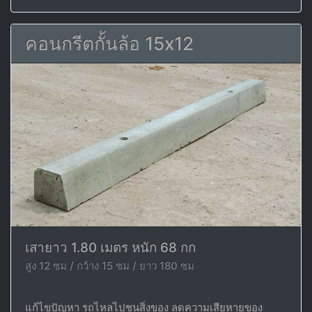
คอนกรีตกั้นล้อ 15x12
เสายาว 1.80 เมตร หนัก 68 กก
สูง 12 ซม / กว้าง 15 ซม / ยาว 180 ซม
แก้ไขปัญหา รถไหลไปชนสิ่งของ ลดความเสียหายของ