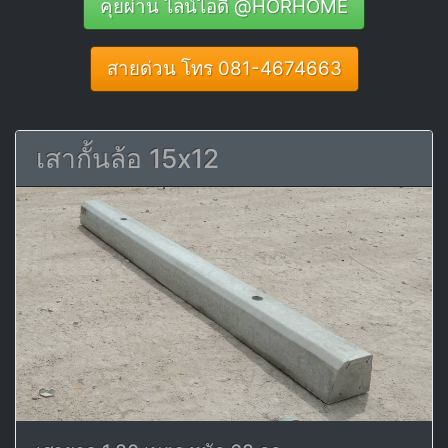
คุยผ่าน ไลน์ไอดี @HORHOME
สายด่วน โทร 081-4674663
เสากั้นล้อ 15x12