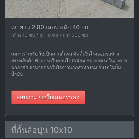
เสายาว 2.00 เมตร หนัก 46 กก
กว้าง 10 ซม / สูง 10 ซม / ยาว 200 ซม
เหมาะสำหรับ ใช้เป็นคานกั้นรถ ติดตั้งในโรงจอดรถห้าง
สรรพสินค้า ที่จอดรถในคอนโดมีเนียม ช่องจอดรถในอาคาร
พักอาศัย ลานจอดรถในโรงงานอุตสาหกรรม กั้นรถในปั๊ม
น้ำมัน
สอบถาม ขอใบเสนอราคา
ที่กั้นล้อปูน 10x10