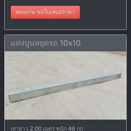
สอบถาม ขอใบเสนอราคา
แท่งปูนหยุดรถ 10x10
เสายาว 2.00 เมตร หนัก 46 กก