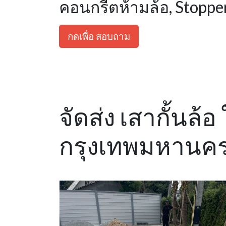
คอนกรีตห้ามล้อ, Stoppe
กดเพื่อ สอบถาม
จัดส่ง เสากั้นล
กรุงเทพมหานค