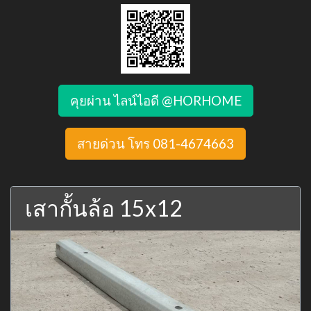
คุยผ่าน ไลน์ไอดี @HORHOME
สายด่วน โทร 081-4674663
เสากั้นล้อ 15x12