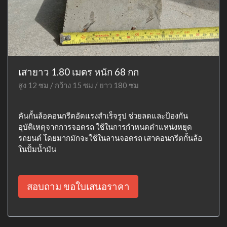
เสายาว 1.80 เมตร หนัก 68 กก
สูง 12 ซม / กว้าง 15 ซม / ยาว 180 ซม
คันกั้นล้อคอนกรีตอัดแรงสำเร็จรูป ช่วยลดและป้องกัน
อุบัติเหตุจากการจอดรถ ใช้ในการกำหนดตำแหน่งหยุด
รถยนต์ โดยมากมักจะใช้ในลานจอดรถ เสาคอนกรีตกั้นล้อ
ในปั้มน้ำมัน
สอบถาม ขอใบเสนอราคา