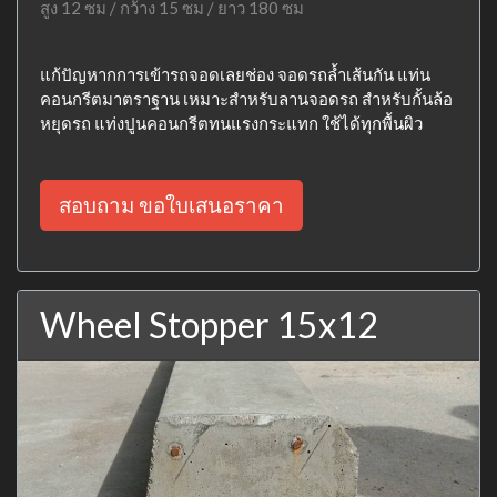
สูง 12 ซม / กว้าง 15 ซม / ยาว 180 ซม
แก้ปัญหากการเข้ารถจอดเลยช่อง จอดรถล้ำเส้นกัน แท่น
คอนกรีตมาตราฐาน เหมาะสำหรับลานจอดรถ สำหรับกั้นล้อ
หยุดรถ แท่งปูนคอนกรีตทนแรงกระแทก ใช้ได้ทุกพื้นผิว
สอบถาม ขอใบเสนอราคา
Wheel Stopper 15x12