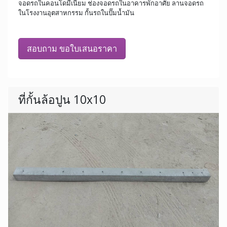
จอดรถในคอนโดมีเนียม ช่องจอดรถในอาคารพักอาศัย ลานจอดรถ
ในโรงงานอุตสาหกรรม กั้นรถในปั๊มน้ำมัน
สอบถาม ขอใบเสนอราคา
ที่กั้นล้อปูน 10x10