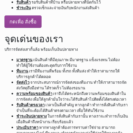
รับสินค้า
รอรับสินค้าที่บ้าน หรือปลายทางที่นัดกันไว้
ชำระเงิน
ตรวจเช็กและจ่ายเงินกับพนักงานส่งสินค้า
กดเพื่อ สั่งซื้อ
จุดเด่นของเรา
บริการจัดส่งเสากั้นล้อ พร้อมเก็บเงินปลายทาง
มาตรฐาน
เน้นสินค้าที่มีคุณภาพ มีมาตรฐาน แข็งแรงทน ไม่ต้อง
ทำให้ผู้ใช้งานต้องสะดุดกับการใช้งาน
ทีมงาน
เรามีทีมงานที่พร้อม ทั้งรถ ทั้งทีมส่ง ทำให้เราสามารถให้
บริการลูกค้าได้ตลอด
จัดส่งไว
จากประสบการณ์การจัดส่งของทีมงาน ทำให้เราสามารถจัด
ส่งวัสดุถึงมือท่าน ได้รวดเร็ว ไม่ต้องรอนาน
ความพร้อมของสินค้า
เราจึงได้ตระหนักถึงความพร้อมของสินค้าใน
การจัดส่ง เพื่อให้ลูกค้ามั่นใจว่าจะได้รับสินค้าไปติดตั้งได้ตรงต่อเวลา
รับสินค้าตรงเวลา
เวลาเป็นสิ่งสำคัญ หากลูกค้า ทำการสั่งสินค้ากับเรา
จำเป็นที่จะต้องได้สินค้าตรงตามเวลา เพื่อให้ทันใช้งาน
ชำระเงินปลายทาง
ในการสั่งสินค้ากับเรานั้น ทางเราจะทำการเก็บเงิน
เมื่อสินค้าถึงหน้างาน เรียบร้อยแล้ว
ประเมินราคา
หากทางลูกค้าต้องการทราบค่าใช่จ่าย สามารถ
สอบถามทางไลน์ ทีมงานจะทำการคำนวณค่าใช้จ่ายให้ทางลูกค้า